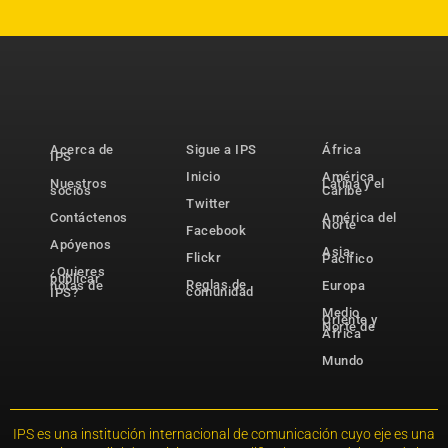
Acerca de
Sigue a IPS
África
IPS
Inicio
América
Nuestros
Latina y el
socios
Caribe
Twitter
Contáctenos
América del
Norte
Facebook
Apóyenos
Asia-
Flickr
Pacífico
¿Quieres
publicar
Reglas de
notas de
Europa
comunidad
IPS?
Medio
Oriente y
Norte de
África
Mundo
IPS es una institución internacional de comunicación cuyo eje es una