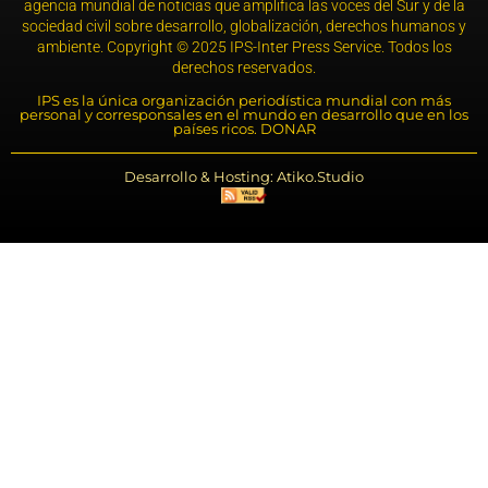
agencia mundial de noticias que amplifica las voces del Sur y de la
sociedad civil sobre desarrollo, globalización, derechos humanos y
ambiente. Copyright © 2025 IPS-Inter Press Service. Todos los
derechos reservados.
IPS es la única organización periodística mundial con más
personal y corresponsales en el mundo en desarrollo que en los
países ricos. DONAR
Desarrollo & Hosting: Atiko.Studio