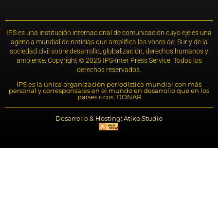
IPS es una institución internacional de comunicación cuyo eje es una
agencia mundial de noticias que amplifica las voces del Sur y de la
sociedad civil sobre desarrollo, globalización, derechos humanos y
ambiente. Copyright © 2025 IPS-Inter Press Service. Todos los
derechos reservados.
IPS es la única organización periodística mundial con más
personal y corresponsales en el mundo en desarrollo que en los
países ricos. DONAR
Desarrollo & Hosting: Atiko.Studio