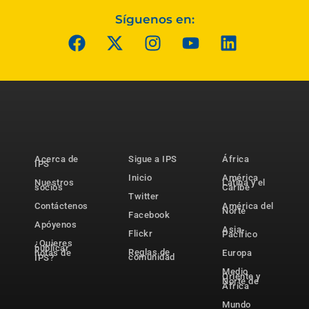
Síguenos en:
Acerca de
Sigue a IPS
África
IPS
Inicio
América
Nuestros
Latina y el
socios
Caribe
Twitter
Contáctenos
América del
Norte
Facebook
Apóyenos
Asia-
Flickr
Pacífico
¿Quieres
publicar
Reglas de
notas de
Europa
comunidad
IPS?
Medio
Oriente y
Norte de
África
Mundo