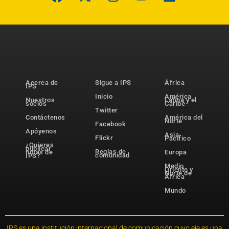
Acerca de
Sigue a IPS
África
IPS
Inicio
América
Nuestros
Latina y el
socios
Caribe
Twitter
Contáctenos
América del
Norte
Facebook
Apóyenos
Asia-
Flickr
Pacífico
¿Quieres
publicar
Reglas de
notas de
Europa
comunidad
IPS?
Medio
Oriente y
Norte de
África
Mundo
IPS es una institución internacional de comunicación cuyo eje es una