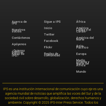
Acerca de
Sigue a IPS
África
IPS
Inicio
América
Nuestros
Latina y el
socios
Caribe
Twitter
Contáctenos
América del
Norte
Facebook
Apóyenos
Asia-
Flickr
Pacífico
¿Quieres
publicar
Reglas de
notas de
Europa
comunidad
IPS?
Medio
Oriente y
Norte de
África
Mundo
IPS es una institución internacional de comunicación cuyo eje es una
agencia mundial de noticias que amplifica las voces del Sur y de la
sociedad civil sobre desarrollo, globalización, derechos humanos y
ambiente. Copyright © 2025 IPS-Inter Press Service. Todos los