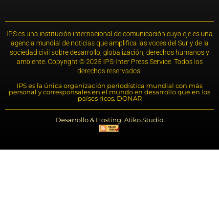
IPS es una institución internacional de comunicación cuyo eje es una
agencia mundial de noticias que amplifica las voces del Sur y de la
sociedad civil sobre desarrollo, globalización, derechos humanos y
ambiente. Copyright © 2025 IPS-Inter Press Service. Todos los
derechos reservados.
IPS es la única organización periodística mundial con más
personal y corresponsales en el mundo en desarrollo que en los
países ricos. DONAR
Desarrollo & Hosting: Atiko.Studio