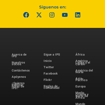
Síguenos en:
Acerca de
Sigue a IPS
África
IPS
Inicio
América
Nuestros
Latina y el
socios
Caribe
Twitter
Contáctenos
América del
Norte
Facebook
Apóyenos
Asia-
Flickr
Pacífico
¿Quieres
publicar
Reglas de
notas de
Europa
comunidad
IPS?
Medio
Oriente y
Norte de
África
Mundo