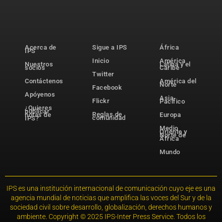
Acerca de
Sigue a IPS
África
IPS
Inicio
América
Nuestros
Latina y el
socios
Caribe
Twitter
Contáctenos
América del
Norte
Facebook
Apóyenos
Asia-
Flickr
Pacífico
¿Quieres
publicar
Reglas de
notas de
Europa
comunidad
IPS?
Medio
Oriente y
Norte de
África
Mundo
IPS es una institución internacional de comunicación cuyo eje es una
agencia mundial de noticias que amplifica las voces del Sur y de la
sociedad civil sobre desarrollo, globalización, derechos humanos y
ambiente. Copyright © 2025 IPS-Inter Press Service. Todos los