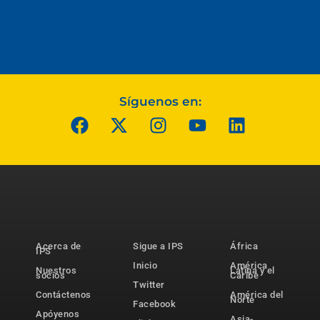
Síguenos en:
Acerca de
Sigue a IPS
África
IPS
Inicio
América
Nuestros
Latina y el
socios
Caribe
Twitter
Contáctenos
América del
Norte
Facebook
Apóyenos
Asia-