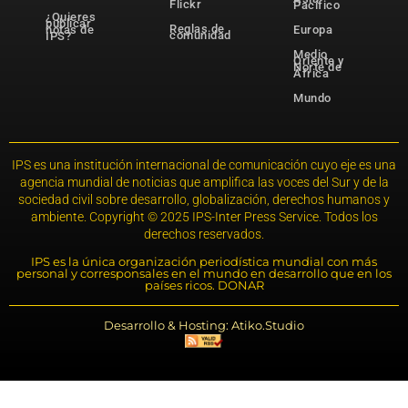
Flickr
Pacífico
¿Quieres
publicar
Reglas de
notas de
Europa
comunidad
IPS?
Medio
Oriente y
Norte de
África
Mundo
IPS es una institución internacional de comunicación cuyo eje es una
agencia mundial de noticias que amplifica las voces del Sur y de la
sociedad civil sobre desarrollo, globalización, derechos humanos y
ambiente. Copyright © 2025 IPS-Inter Press Service. Todos los
derechos reservados.
IPS es la única organización periodística mundial con más
personal y corresponsales en el mundo en desarrollo que en los
países ricos. DONAR
Desarrollo & Hosting: Atiko.Studio