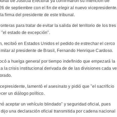
bunal de Justicia Electoral ya confirmaron su intención de
6 de septiembre con el fin de elegir al nuevo vicepresidente
la firma del presidente de este tribunal.
teras para tratar de evitar la salida del territorio de los tres
 "el estado de excepción".
, recibió en Estados Unidos el pedido de estrechar el cerco
similar al presidente de Brasil, Fernando Henrique Cardoso.
ocó a huelga general por tiempo indefinido que empezará la
la crisis institucional derivada de de las divisiones cada v
lorado.
epresidente, lamentó el asesinato y pidió que "el sacrificio
er un diálogo político.
ó aceptar un vehículo blindado" y seguridad oficial, pues
 dijo una declaración oficial transmitida por cadena nacional