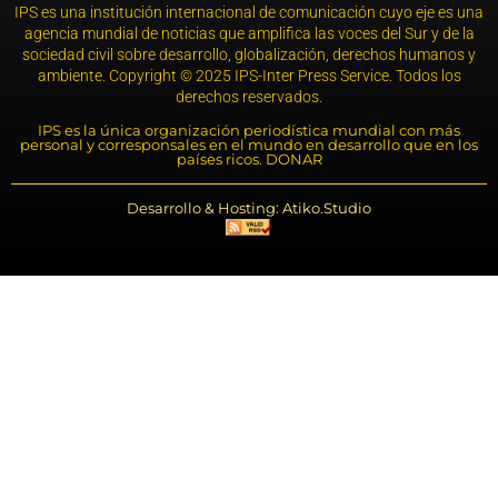
IPS es una institución internacional de comunicación cuyo eje es una
agencia mundial de noticias que amplifica las voces del Sur y de la
sociedad civil sobre desarrollo, globalización, derechos humanos y
ambiente. Copyright © 2025 IPS-Inter Press Service. Todos los
derechos reservados.
IPS es la única organización periodística mundial con más
personal y corresponsales en el mundo en desarrollo que en los
países ricos. DONAR
Desarrollo & Hosting: Atiko.Studio