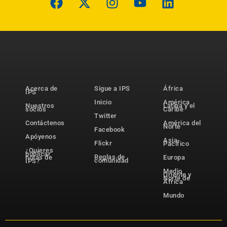
Acerca de
Sigue a IPS
África
IPS
Inicio
América
Nuestros
Latina y el
socios
Caribe
Twitter
Contáctenos
América del
Norte
Facebook
Apóyenos
Asia-
Flickr
Pacífico
¿Quieres
publicar
Reglas de
notas de
Europa
comunidad
IPS?
Medio
Oriente y
Norte de
África
Mundo