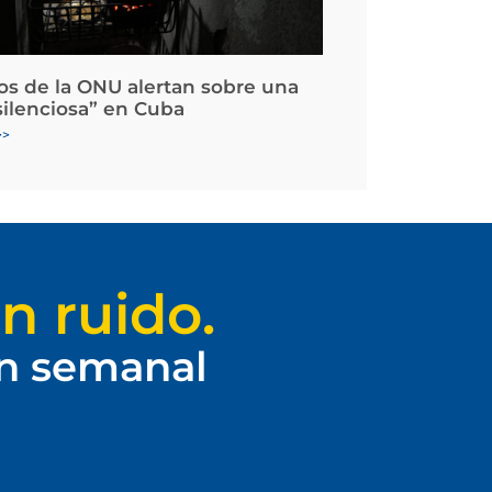
os de la ONU alertan sobre una
silenciosa” en Cuba
>>
n ruido.
ín semanal