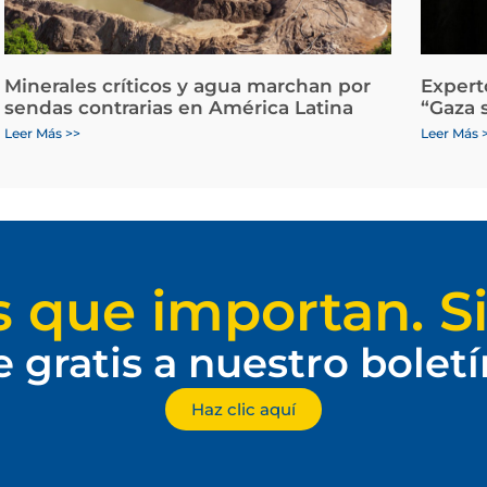
Minerales críticos y agua marchan por
Expert
sendas contrarias en América Latina
“Gaza 
Leer Más >>
Leer Más 
s que importan. Si
e gratis a nuestro bolet
Haz clic aquí