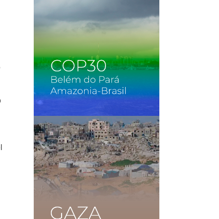
o
o
l