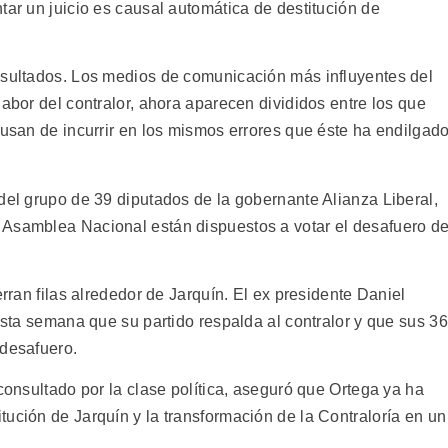
tar un juicio es causal automática de destitución de
esultados. Los medios de comunicación más influyentes del
labor del contralor, ahora aparecen divididos entre los que
cusan de incurrir en los mismos errores que éste ha endilgad
del grupo de 39 diputados de la gobernante Alianza Liberal,
 Asamblea Nacional están dispuestos a votar el desafuero d
erran filas alrededor de Jarquín. El ex presidente Daniel
 esta semana que su partido respalda al contralor y que sus 36
 desafuero.
 consultado por la clase política, aseguró que Ortega ya ha
ución de Jarquín y la transformación de la Contraloría en un