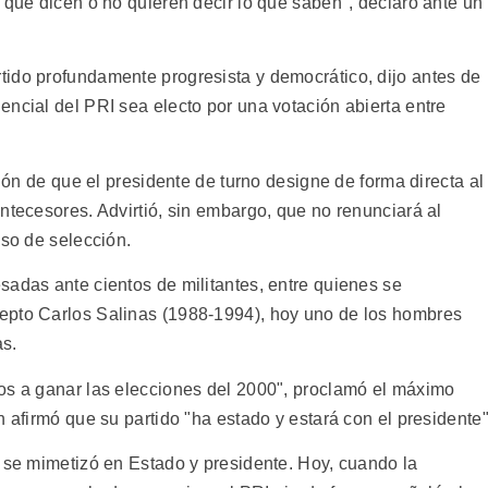
 que dicen o no quieren decir lo que saben", declaró ante un
ido profundamente progresista y democrático, dijo antes de
ncial del PRI sea electo por una votación abierta entre
ción de que el presidente de turno designe de forma directa al
ntecesores. Advirtió, sin embargo, que no renunciará al
eso de selección.
sadas ante cientos de militantes, entre quienes se
epto Carlos Salinas (1988-1994), hoy uno de los hombres
as.
os a ganar las elecciones del 2000", proclamó el máximo
n afirmó que su partido "ha estado y estará con el presidente"
I se mimetizó en Estado y presidente. Hoy, cuando la