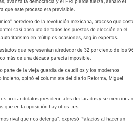
ias, avanza la democracia y el PRI pierde fuerza, señaló el
a que este proceso era previsible.
único" heredero de la revolución mexicana, proceso que cost
ntrol casi absoluto de todos los puestos de elección en el
al autoritarismo en múltiples ocasiones, según expertos.
estados que representan alrededor de 32 por ciento de los 9
oco más de una década parecía imposible.
 parte de la vieja guardia de caudillos y los modernos
o incierto, opinó el columnista del diario Reforma, Miguel
tres precandidatos presidenciales declarados y se menciona
s que en la oposición hay otros tres.
emos rival que nos detenga", expresó Palacios al hacer un