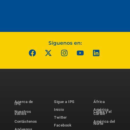
Síguenos en:
Acerca de
Sigue a IPS
África
IPS
Inicio
América
Nuestros
Latina y el
socios
Caribe
Twitter
Contáctenos
América del
Norte
Facebook
Apóyenos