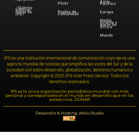
Asia-
Flickr
Pacífico
¿Quieres
publicar
Reglas de
notas de
Europa
comunidad
IPS?
Medio
Oriente y
Norte de
África
Mundo
IPS es una institución internacional de comunicación cuyo eje es una
agencia mundial de noticias que amplifica las voces del Sur y de la
sociedad civil sobre desarrollo, globalización, derechos humanos y
ambiente. Copyright © 2025 IPS-Inter Press Service. Todos los
derechos reservados.
IPS es la única organización periodística mundial con más
personal y corresponsales en el mundo en desarrollo que en los
países ricos. DONAR
Desarrollo & Hosting: Atiko.Studio