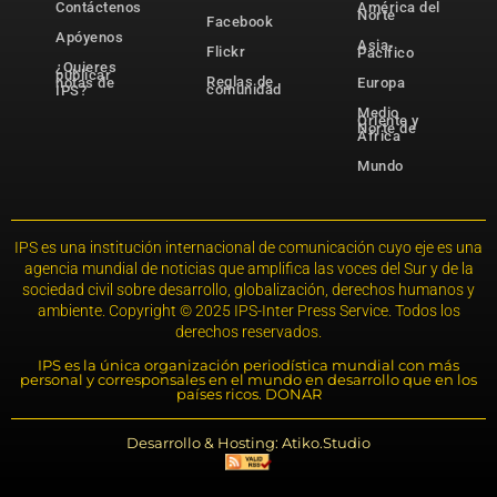
Contáctenos
América del
Norte
Facebook
Apóyenos
Asia-
Flickr
Pacífico
¿Quieres
publicar
Reglas de
notas de
Europa
comunidad
IPS?
Medio
Oriente y
Norte de
África
Mundo
IPS es una institución internacional de comunicación cuyo eje es una
agencia mundial de noticias que amplifica las voces del Sur y de la
sociedad civil sobre desarrollo, globalización, derechos humanos y
ambiente. Copyright © 2025 IPS-Inter Press Service. Todos los
derechos reservados.
IPS es la única organización periodística mundial con más
personal y corresponsales en el mundo en desarrollo que en los
países ricos. DONAR
Desarrollo & Hosting: Atiko.Studio