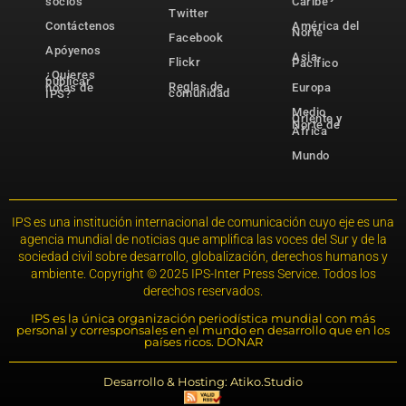
socios
Caribe
Twitter
Contáctenos
América del
Norte
Facebook
Apóyenos
Asia-
Flickr
Pacífico
¿Quieres
publicar
Reglas de
notas de
Europa
comunidad
IPS?
Medio
Oriente y
Norte de
África
Mundo
IPS es una institución internacional de comunicación cuyo eje es una
agencia mundial de noticias que amplifica las voces del Sur y de la
sociedad civil sobre desarrollo, globalización, derechos humanos y
ambiente. Copyright © 2025 IPS-Inter Press Service. Todos los
derechos reservados.
IPS es la única organización periodística mundial con más
personal y corresponsales en el mundo en desarrollo que en los
países ricos. DONAR
Desarrollo & Hosting: Atiko.Studio