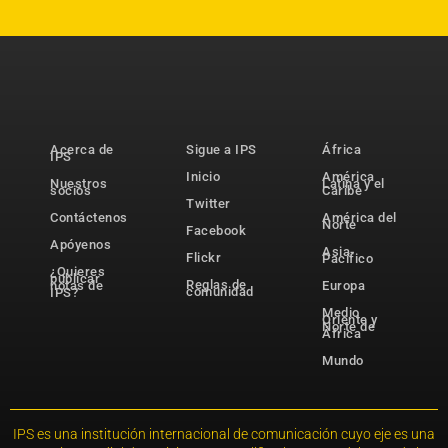
Acerca de
Sigue a IPS
África
IPS
Inicio
América
Nuestros
Latina y el
socios
Caribe
Twitter
Contáctenos
América del
Norte
Facebook
Apóyenos
Asia-
Flickr
Pacífico
¿Quieres
publicar
Reglas de
notas de
Europa
comunidad
IPS?
Medio
Oriente y
Norte de
África
Mundo
IPS es una institución internacional de comunicación cuyo eje es una