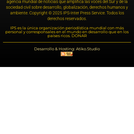
agencia mundial de noticias que amplifica las voces del Sur y de la
sociedad civil sobre desarrollo, globalización, derechos humanos y
ambiente. Copyright © 2025 IPS-Inter Press Service. Todos los
derechos reservados.
IPS es la única organización periodística mundial con más
personal y corresponsales en el mundo en desarrollo que en los
países ricos. DONAR
Desarrollo & Hosting: Atiko.Studio