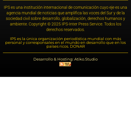
IPS es una institución internacional de comunicación cuyo eje es una
agencia mundial de noticias que amplifica las voces del Sur y de la
sociedad civil sobre desarrollo, globalización, derechos humanos y
ambiente. Copyright © 2025 IPS-Inter Press Service. Todos los
derechos reservados.
IPS es la única organización periodística mundial con más
personal y corresponsales en el mundo en desarrollo que en los
países ricos. DONAR
Desarrollo & Hosting: Atiko.Studio