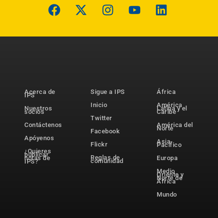
Acerca de
Sigue a IPS
África
IPS
Inicio
América
Nuestros
Latina y el
socios
Caribe
Twitter
Contáctenos
América del
Norte
Facebook
Apóyenos
Asia-
Flickr
Pacífico
¿Quieres
publicar
Reglas de
notas de
Europa
comunidad
IPS?
Medio
Oriente y
Norte de
África
Mundo