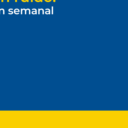
ín semanal