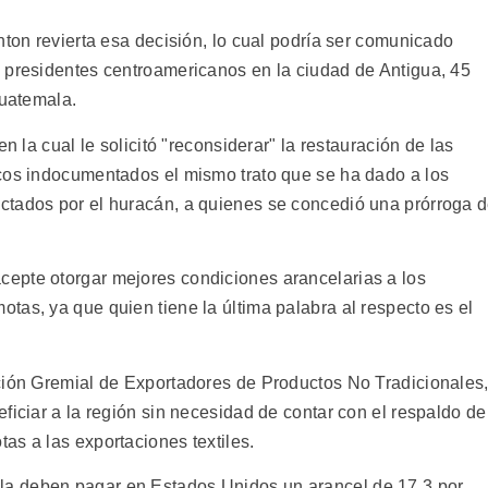
nton revierta esa decisión, lo cual podría ser comunicado
 presidentes centroamericanos en la ciudad de Antigua, 45
Guatemala.
n la cual le solicitó "reconsiderar" la restauración de las
cos indocumentados el mismo trato que se ha dado a los
ctados por el huracán, a quienes se concedió una prórroga 
epte otorgar mejores condiciones arancelarias a los
tas, ya que quien tiene la última palabra al respecto es el
ción Gremial de Exportadores de Productos No Tradicionales
ficiar a la región sin necesidad de contar con el respaldo de
as a las exportaciones textiles.
a deben pagar en Estados Unidos un arancel de 17,3 por