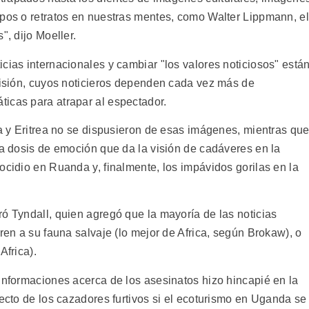
ipos o retratos en nuestras mentes, como Walter Lippmann, el
", dijo Moeller.
cias internacionales y cambiar "los valores noticiosos" está
evisión, cuyos noticieros dependen cada vez más de
icas para atrapar al espectador.
ía y Eritrea no se dispusieron de esas imágenes, mientras qu
la dosis de emoción que da la visión de cadáveres en la
ocidio en Ruanda y, finalmente, los impávidos gorilas en la
ó Tyndall, quien agregó que la mayoría de las noticias
eren a su fauna salvaje (lo mejor de Africa, según Brokaw), o
Africa).
informaciones acerca de los asesinatos hizo hincapié en la
pecto de los cazadores furtivos si el ecoturismo en Uganda se