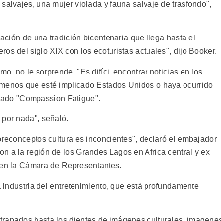
salvajes, una mujer violada y fauna salvaje de trasfondo",
uación de una tradición bicentenaria que llega hasta el
os del siglo XIX con los ecoturistas actuales", dijo Booker.
o, no le sorprende. "Es difícil encontrar noticias en los
 menos que esté implicado Estados Unidos o haya ocurrido
itulado "Compassion Fatigue".
 por nada", señaló.
preconceptos culturales inconcientes", declaró el embajador
n a la región de los Grandes Lagos en Africa central y ex
a en la Cámara de Representantes.
la industria del entretenimiento, que está profundamente
trapados hasta los dientes de imágenes culturales, imagene