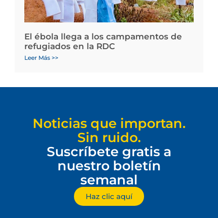
El ébola llega a los campamentos de
refugiados en la RDC
Leer Más >>
Noticias que importan.
Sin ruido.
Suscríbete gratis a
nuestro boletín
semanal
Haz clic aquí