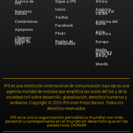
Acerca de
Sigue a IPS
África
IPS
Inicio
América
Nuestros
Latina y el
socios
Caribe
Twitter
Contáctenos
América del
Norte
Facebook
Apóyenos
Asia-
Flickr
Pacífico
¿Quieres
publicar
Reglas de
notas de
Europa
comunidad
IPS?
Medio
Oriente y
Norte de
África
Mundo
IPS es una institución internacional de comunicación cuyo eje es una
agencia mundial de noticias que amplifica las voces del Sur y de la
sociedad civil sobre desarrollo, globalización, derechos humanos y
ambiente. Copyright © 2025 IPS-Inter Press Service. Todos los
derechos reservados.
IPS es la única organización periodística mundial con más
personal y corresponsales en el mundo en desarrollo que en los
países ricos. DONAR