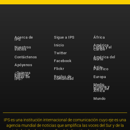
Acerca de
Sigue a IPS
África
IPS
Inicio
América
Nuestros
Latina y el
socios
Caribe
Twitter
Contáctenos
América del
Norte
Facebook
Apóyenos
Asia-
Flickr
Pacífico
¿Quieres
publicar
Reglas de
notas de
Europa
comunidad
IPS?
Medio
Oriente y
Norte de
África
Mundo
IPS es una institución internacional de comunicación cuyo eje es una
agencia mundial de noticias que amplifica las voces del Sur y de la