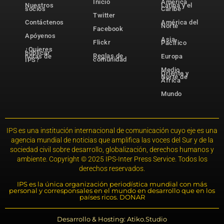
Inicio
América
Nuestros
Latina y el
socios
Caribe
Twitter
Contáctenos
América del
Norte
Facebook
Apóyenos
Asia-
Flickr
Pacífico
¿Quieres
publicar
Reglas de
notas de
Europa
comunidad
IPS?
Medio
Oriente y
Norte de
África
Mundo
IPS es una institución internacional de comunicación cuyo eje es una
agencia mundial de noticias que amplifica las voces del Sur y de la
sociedad civil sobre desarrollo, globalización, derechos humanos y
ambiente. Copyright © 2025 IPS-Inter Press Service. Todos los
derechos reservados.
IPS es la única organización periodística mundial con más
personal y corresponsales en el mundo en desarrollo que en los
países ricos. DONAR
Desarrollo & Hosting: Atiko.Studio