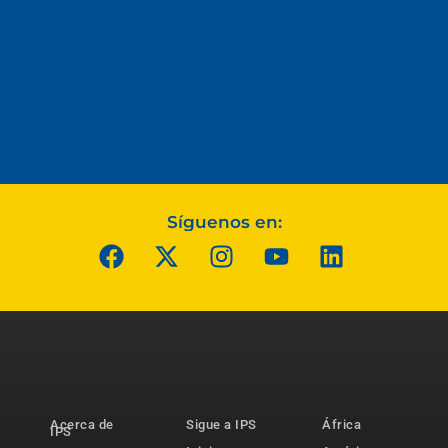
Síguenos en:
Acerca de
Sigue a IPS
África
IPS