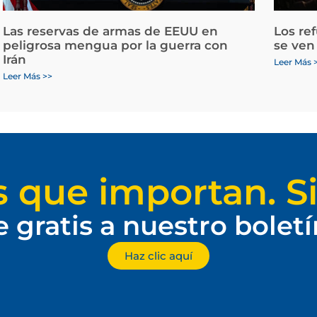
Las reservas de armas de EEUU en
Los re
peligrosa mengua por la guerra con
se ven
Irán
Leer Más 
Leer Más >>
s que importan. Si
e gratis a nuestro bolet
Haz clic aquí