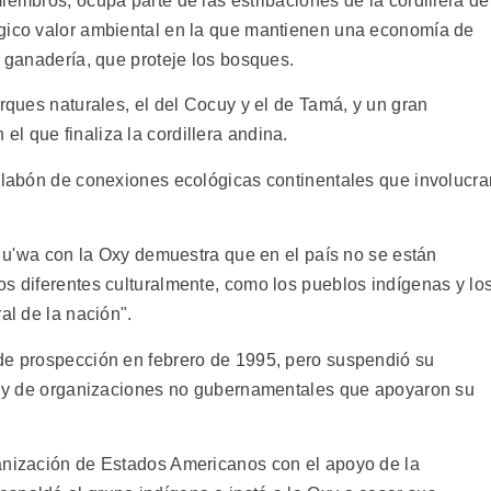
iembros, ocupa parte de las estribaciones de la cordillera de
égico valor ambiental en la que mantienen una economía de
a ganadería, que proteje los bosques.
arques naturales, el del Cocuy y el de Tamá, y un gran
l que finaliza la cordillera andina.
eslabón de conexiones ecológicas continentales que involucra
os u'wa con la Oxy demuestra que en el país no se están
os diferentes culturalmente, como los pueblos indígenas y lo
al de la nación".
de prospección en febrero de 1995, pero suspendió su
as y de organizaciones no gubernamentales que apoyaron su
ganización de Estados Americanos con el apoyo de la