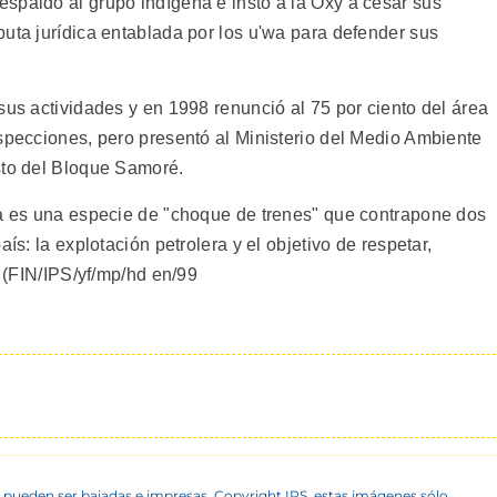
spaldó al grupo indígena e instó a la Oxy a cesar sus
uta jurídica entablada por los u'wa para defender sus
sus actividades y en 1998 renunció al 75 por ciento del área
ospecciones, pero presentó al Ministerio del Medio Ambiente
sto del Bloque Samoré.
wa es una especie de "choque de trenes" que contrapone dos
ís: la explotación petrolera y el objetivo de respetar,
. (FIN/IPS/yf/mp/hd en/99
 pueden ser bajadas e impresas. Copyright IPS, estas imágenes sólo