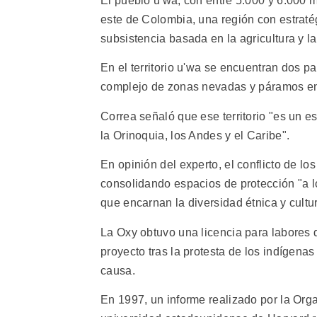
El pueblo u'wa, con entre 5.000 y 6.000 m
este de Colombia, una región con estrat
subsistencia basada en la agricultura y l
En el territorio u'wa se encuentran dos p
complejo de zonas nevadas y páramos en e
Correa señaló que ese territorio "es un 
la Orinoquia, los Andes y el Caribe".
En opinión del experto, el conflicto de l
consolidando espacios de protección "a l
que encarnan la diversidad étnica y cultur
La Oxy obtuvo una licencia para labores 
proyecto tras la protesta de los indígen
causa.
En 1997, un informe realizado por la Or