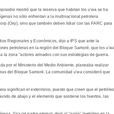
episodio mostró que la reserva que habitan los u'wa se ha
ígenas no sólo enfrentan a la multinacional petrolera
rp (Oxy), sino que también deben lidiar con las FARC para
dios Regionales y Económicos, dijo a IPS que ante la
iones petroleras en la región del Bloque Samoré, que los u'w
n a la zona "actores armados con sus estrategias de guerra.
ada por el Ministerio del Medio Anbiente, planeaba realizar
áreas del Bloque Samoré. La comunidad u'wa consideró que
.
lera significan el exterminio, puesto que creen que el petróle
 mundo de abajo y el elemento que sostiene los huertos, las
na, Sira (el padre eterno), dejó al "ruiría" (petróleo en la