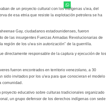
paban de un proyecto cultural con los indígenas u'wa, del
rva de esa etnia que resiste la explotación petrolera se ha
Laheenae Gay, ciudadanos estadounidenses, fueron
do de las insurgentes Fuerzas Armadas Revolucionarias de
 región de los u'wa sin autorización" de la guerrilla.
ue directamente responsable de la captura y ejecución de lo
eres fueron encontrados en territorio venezolano, a 30
an sido invitados por los u'wa para que conocieran el modelo
la comunidad.
 proyecto educativo sobre culturas tradicionales organizado
tional, un grupo defensor de los derechos indígenas con sede