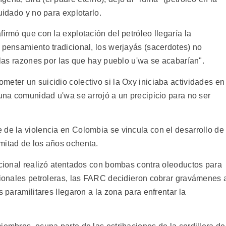
uidado y no para explotarlo.
firmó que con la explotación del petróleo llegaría la
 pensamiento tradicional, los werjayás (sacerdotes) no
y las razones por las que hay pueblo u'wa se acabarían".
eter un suicidio colectivo si la Oxy iniciaba actividades en
 una comunidad u'wa se arrojó a un precipicio para no ser
 de la violencia en Colombia se vincula con el desarrollo de
mitad de los años ochenta.
acional realizó atentados con bombas contra oleoductos para
acionales petroleras, las FARC decidieron cobrar gravámenes 
s paramilitares llegaron a la zona para enfrentar la