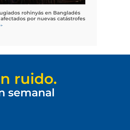
fugiados rohinyás en Bangladés
 afectados por nuevas catástrofes
>>
n ruido.
ín semanal