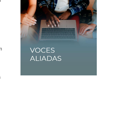
l
n
s