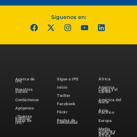
Síguenos en:
Acerca de
Sigue a IPS
África
IPS
Inicio
América
Nuestros
Latina y el
socios
Caribe
Twitter
Contáctenos
América del
Norte
Facebook
Apóyenos
Asia-
Flickr
Pacífico
¿Quieres
publicar
Reglas de
notas de
Europa
comunidad
IPS?
Medio
Oriente y
Norte de
África