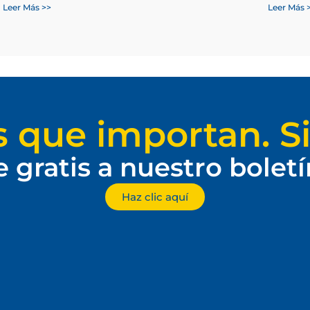
Leer Más >>
Leer Más 
s que importan. Si
e gratis a nuestro bolet
Haz clic aquí