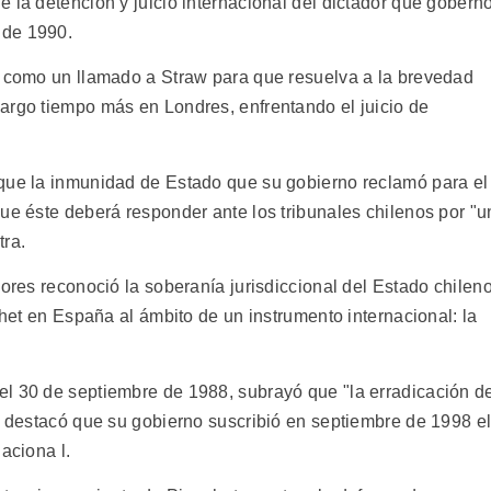
 la detención y juicio internacional del dictador que gobern
 de 1990.
s como un llamado a Straw para que resuelva a la brevedad
argo tiempo más en Londres, enfrentando el juicio de
 que la inmunidad de Estado que su gobierno reclamó para el
ue éste deberá responder ante los tribunales chilenos por "u
tra.
Lores reconoció la soberanía jurisdiccional del Estado chilen
chet en España al ámbito de un instrumento internacional: la
el 30 de septiembre de 1988, subrayó que "la erradicación d
 y destacó que su gobierno suscribió en septiembre de 1998 e
aciona l.