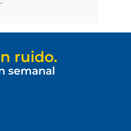
>>
n ruido.
ín semanal