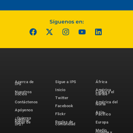
Síguenos en:
Acerca de
Sigue a IPS
África
IPS
Inicio
América
Nuestros
Latina y el
socios
Caribe
Twitter
Contáctenos
América del
Norte
Facebook
Apóyenos
Asia-
Flickr
Pacífico
¿Quieres
publicar
Reglas de
notas de
Europa
comunidad
IPS?
Medio
Oriente y