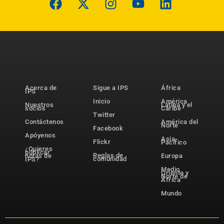
Acerca de
Sigue a IPS
África
IPS
Inicio
América
Nuestros
Latina y el
socios
Caribe
Twitter
Contáctenos
América del
Norte
Facebook
Apóyenos
Asia-
Flickr
Pacífico
¿Quieres
publicar
Reglas de
notas de
Europa
comunidad
IPS?
Medio
Oriente y
Norte de
África
Mundo