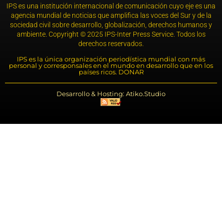
IPS es una institución internacional de comunicación cuyo eje es una
agencia mundial de noticias que amplifica las voces del Sur y de la
sociedad civil sobre desarrollo, globalización, derechos humanos y
ambiente. Copyright © 2025 IPS-Inter Press Service. Todos los
derechos reservados.
IPS es la única organización periodística mundial con más
personal y corresponsales en el mundo en desarrollo que en los
países ricos. DONAR
Desarrollo & Hosting: Atiko.Studio