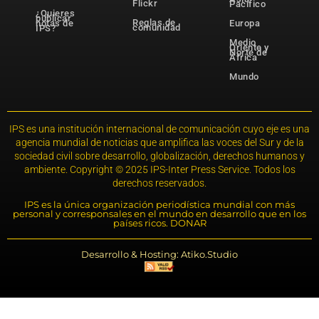
Flickr
Pacífico
¿Quieres
publicar
Reglas de
notas de
Europa
comunidad
IPS?
Medio
Oriente y
Norte de
África
Mundo
IPS es una institución internacional de comunicación cuyo eje es una
agencia mundial de noticias que amplifica las voces del Sur y de la
sociedad civil sobre desarrollo, globalización, derechos humanos y
ambiente. Copyright © 2025 IPS-Inter Press Service. Todos los
derechos reservados.
IPS es la única organización periodística mundial con más
personal y corresponsales en el mundo en desarrollo que en los
países ricos. DONAR
Desarrollo & Hosting: Atiko.Studio