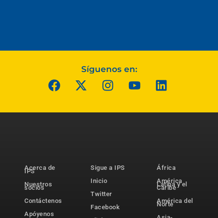
Síguenos en:
Acerca de
Sigue a IPS
África
IPS
Inicio
América
Nuestros
Latina y el
socios
Caribe
Twitter
Contáctenos
América del
Norte
Facebook
Apóyenos
Asia-