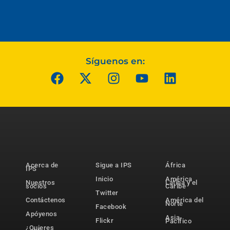
Síguenos en:
Acerca de
Sigue a IPS
África
IPS
Inicio
América
Nuestros
Latina y el
socios
Caribe
Twitter
Contáctenos
América del
Norte
Facebook
Apóyenos
Asia-
Flickr
Pacífico
¿Quieres