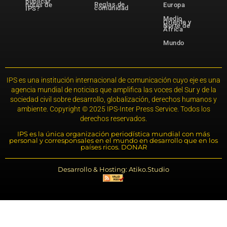
publicar
Reglas de
notas de
Europa
comunidad
IPS?
Medio
Oriente y
Norte de
África
Mundo
IPS es una institución internacional de comunicación cuyo eje es una
agencia mundial de noticias que amplifica las voces del Sur y de la
sociedad civil sobre desarrollo, globalización, derechos humanos y
ambiente. Copyright © 2025 IPS-Inter Press Service. Todos los
derechos reservados.
IPS es la única organización periodística mundial con más
personal y corresponsales en el mundo en desarrollo que en los
países ricos. DONAR
Desarrollo & Hosting: Atiko.Studio