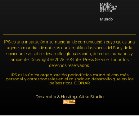
Medio
Oriente y
Norte de
África
Mundo
IPS es una institución internacional de comunicación cuyo eje es una
agencia mundial de noticias que amplifica las voces del Sur y de la
sociedad civil sobre desarrollo, globalización, derechos humanos y
ambiente. Copyright © 2025 IPS-Inter Press Service. Todos los
derechos reservados.
IPS es la única organización periodística mundial con más
personal y corresponsales en el mundo en desarrollo que en los
países ricos. DONAR
Desarrollo & Hosting: Atiko.Studio