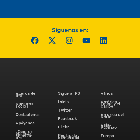
Síguenos en:
Acerca de
Sigue a IPS
África
IPS
Inicio
América
Nuestros
Latina y el
socios
Caribe
Twitter
Contáctenos
América del
Norte
Facebook
Apóyenos
Asia-
Flickr
Pacífico
¿Quieres
publicar
Reglas de
notas de
Europa
comunidad
IPS?