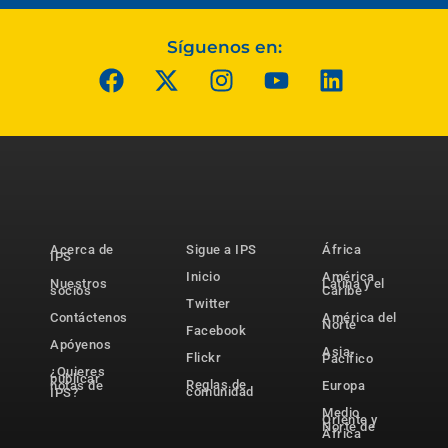
Síguenos en:
Acerca de
Sigue a IPS
África
IPS
Inicio
América
Nuestros
Latina y el
socios
Caribe
Twitter
Contáctenos
América del
Norte
Facebook
Apóyenos
Asia-
Flickr
Pacífico
¿Quieres
publicar
Reglas de
notas de
Europa
comunidad
IPS?
Medio
Oriente y
Norte de
África