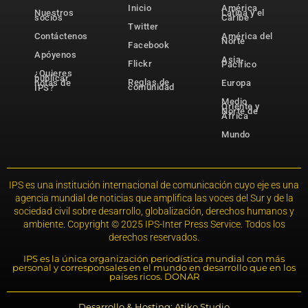
Inicio
América
Nuestros
Latina y el
socios
Caribe
Twitter
Contáctenos
América del
Norte
Facebook
Apóyenos
Asia-
Flickr
Pacífico
¿Quieres
publicar
Reglas de
notas de
Europa
comunidad
IPS?
Medio
Oriente y
Norte de
África
Mundo
IPS es una institución internacional de comunicación cuyo eje es una
agencia mundial de noticias que amplifica las voces del Sur y de la
sociedad civil sobre desarrollo, globalización, derechos humanos y
ambiente. Copyright © 2025 IPS-Inter Press Service. Todos los
derechos reservados.
IPS es la única organización periodística mundial con más
personal y corresponsales en el mundo en desarrollo que en los
países ricos. DONAR
Desarrollo & Hosting: Atiko.Studio