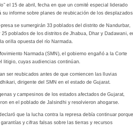
 el 15 de abril, fecha en que un comité especial liderado
rá su informe sobre planes de reubicación de los desplazados
epresa se sumergirán 33 poblados del distrito de Nandurbar,
y 25 poblados de los distritos de Jhabua, Dhar y Dadawani, e
a orilla opuesta del río Narmada.
Movimiento Narmada (SMN), el gobierno engañó a la Corte
l litigio, cuyas audiencias continúan.
an ser reubicados antes de que comiencen las lluvias
hikari, dirigente del SMN en el estado de Gujarat.
enas y campesinos de los estados afectados de Gujarat,
on en el poblado de Jalsindhi y resolvieron ahogarse.
declaró que la lucha contra la represa debía continuar porqu
garantías y cifras falsas sobre las tierras y recursos