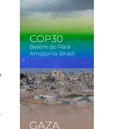
a
a
s