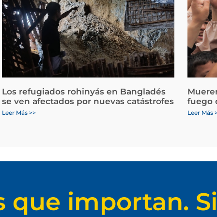
Los refugiados rohinyás en Bangladés
Mueren
se ven afectados por nuevas catástrofes
fuego 
Leer Más >>
Leer Más 
s que importan. Si