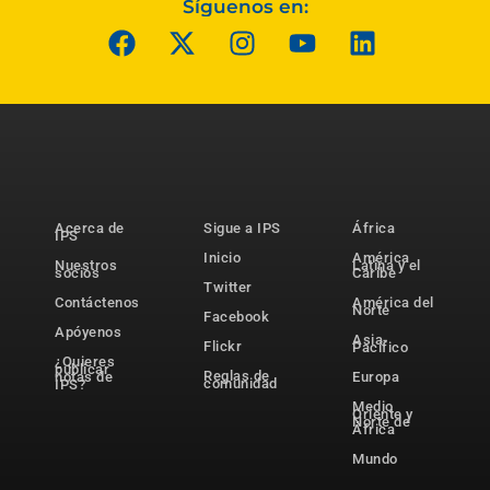
Síguenos en:
Acerca de
Sigue a IPS
África
IPS
Inicio
América
Nuestros
Latina y el
socios
Caribe
Twitter
Contáctenos
América del
Norte
Facebook
Apóyenos
Asia-
Flickr
Pacífico
¿Quieres
publicar
Reglas de
notas de
Europa
comunidad
IPS?
Medio
Oriente y
Norte de
África
Mundo