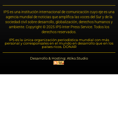
IPS es una institución internacional de comunicación cuyo eje es una
agencia mundial de noticias que amplifica las voces del Sur y de la
sociedad civil sobre desarrollo, globalización, derechos humanos y
ambiente. Copyright © 2025 IPS-Inter Press Service. Todos los
derechos reservados.
IPS es la única organización periodística mundial con más
personal y corresponsales en el mundo en desarrollo que en los
países ricos. DONAR
Desarrollo & Hosting: Atiko.Studio