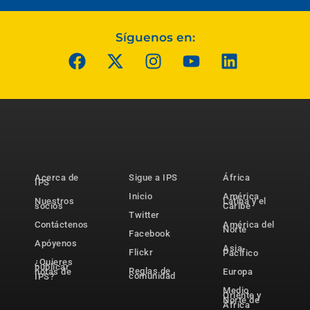
Síguenos en:
Acerca de
Sigue a IPS
África
IPS
Inicio
América
Nuestros
Latina y el
socios
Caribe
Twitter
Contáctenos
América del
Norte
Facebook
Apóyenos
Asia-
Flickr
Pacífico
¿Quieres
publicar
Reglas de
notas de
Europa
comunidad
IPS?
Medio
Oriente y
Norte de
África