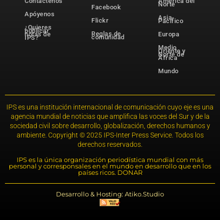
Contáctenos
América del
Norte
Facebook
Apóyenos
Asia-
Flickr
Pacífico
¿Quieres
publicar
Reglas de
notas de
Europa
comunidad
IPS?
Medio
Oriente y
Norte de
África
Mundo
IPS es una institución internacional de comunicación cuyo eje es una
agencia mundial de noticias que amplifica las voces del Sur y de la
sociedad civil sobre desarrollo, globalización, derechos humanos y
ambiente. Copyright © 2025 IPS-Inter Press Service. Todos los
derechos reservados.
IPS es la única organización periodística mundial con más
personal y corresponsales en el mundo en desarrollo que en los
países ricos. DONAR
Desarrollo & Hosting: Atiko.Studio