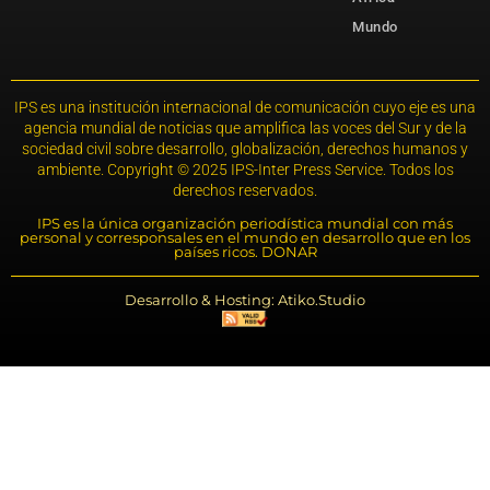
Mundo
IPS es una institución internacional de comunicación cuyo eje es una
agencia mundial de noticias que amplifica las voces del Sur y de la
sociedad civil sobre desarrollo, globalización, derechos humanos y
ambiente. Copyright © 2025 IPS-Inter Press Service. Todos los
derechos reservados.
IPS es la única organización periodística mundial con más
personal y corresponsales en el mundo en desarrollo que en los
países ricos. DONAR
Desarrollo & Hosting: Atiko.Studio