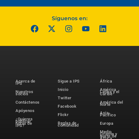
Síguenos en:
Acerca de
Sigue a IPS
África
IPS
Inicio
América
Nuestros
Latina y el
socios
Caribe
Twitter
Contáctenos
América del
Norte
Facebook
Apóyenos
Asia-
Flickr
Pacífico
¿Quieres
publicar
Reglas de
notas de
Europa
comunidad
IPS?
Medio
Oriente y
Norte de
África