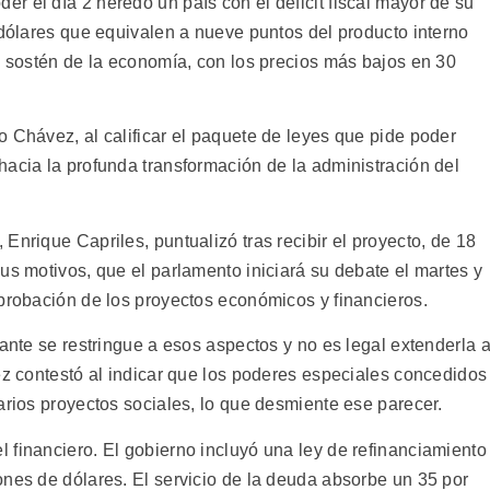
r el día 2 heredó un país con el deficit fiscal mayor de su
 dólares que equivalen a nueve puntos del producto interno
, sostén de la economía, con los precios más bajos en 30
 Chávez, al calificar el paquete de leyes que pide poder
hacia la profunda transformación de la administración del
Enrique Capriles, puntualizó tras recibir el proyecto, de 18
us motivos, que el parlamento iniciará su debate el martes y
aprobación de los proyectos económicos y financieros.
tante se restringue a esos aspectos y no es legal extenderla 
ez contestó al indicar que los poderes especiales concedidos
arios proyectos sociales, lo que desmiente ese parecer.
 financiero. El gobierno incluyó una ley de refinanciamiento
ones de dólares. El servicio de la deuda absorbe un 35 por