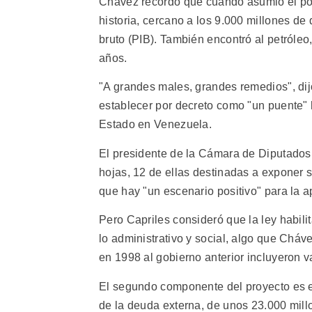
Chávez recordó que cuando asumió el pode
historia, cercano a los 9.000 millones de
bruto (PIB). También encontró al petróleo
años.
"A grandes males, grandes remedios", dijo
establecer por decreto como "un puente" 
Estado en Venezuela.
El presidente de la Cámara de Diputados, 
hojas, 12 de ellas destinadas a exponer s
que hay "un escenario positivo" para la 
Pero Capriles consideró que la ley habili
lo administrativo y social, algo que Cháv
en 1998 al gobierno anterior incluyeron v
El segundo componente del proyecto es el
de la deuda externa, de unos 23.000 mill