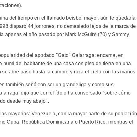
taciones).
na del tiempo en el llamado beisbol mayor, aún le quedaría
1998 disparó 44 jonrones, no demasiado lejos de la marca de
ida apenas el año pasado por Mark McGuire (70) y Sammy
a popularidad del apodado "Gato" Galarraga: encarna, en
 humilde, habitante de una casa con piso de tierra en una
 se abre paso hasta la cumbre y roza el cielo con las manos.
en también soñó con ser un grandeliga y como sus
Galarraga, dijo que con el ídolo ha conversado "sobre cómo
ndo desde muy abajo".
las mayorías: Venezuela, con la mayor parte de su població
como Cuba, República Dominicana o Puerto Rico, mientras el