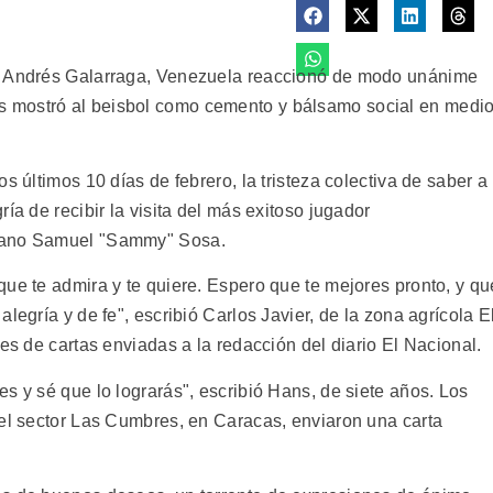
o, Andrés Galarraga, Venezuela reaccionó de modo unánime
 mostró al beisbol como cemento y bálsamo social en medi
s últimos 10 días de febrero, la tristeza colectiva de saber a
ía de recibir la visita del más exitoso jugador
icano Samuel "Sammy" Sosa.
ue te admira y te quiere. Espero que te mejores pronto, y qu
legría y de fe", escribió Carlos Javier, de la zona agrícola E
res de cartas enviadas a la redacción del diario El Nacional.
s y sé que lo lograrás", escribió Hans, de siete años. Los
del sector Las Cumbres, en Caracas, enviaron una carta