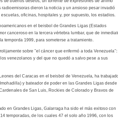
es de buenos deseos, un torrente de expresiones de ánimo
s radioemisoras dieron la noticia y un ansioso pesar invadió
, escuelas, oficinas, hospitales y, por supuesto, los estadios.
inoamericanos en el beisbol de Grandes Ligas (Estados
mor canceroso en la tercera vértebra lumbar, que de inmediat
la temporda 1999, para someterse a tratamiento.
prolijamente sobre "el cáncer que enfermó a toda Venezuela":
 los venezolanos y del que no quedó a salvo pese a sus
 Leones del Caracas en el beisbol de Venezuela, ha trabajad
 almohadilla) y bateador de poder en las Grandes Ligas desde
 Cardenales de San Luis, Rockies de Colorado y Bravos de
ado en Grandes Ligas, Galarraga ha sido el más exitoso con
14 temporadas, de los cuales 47 el solo año 1996, con los