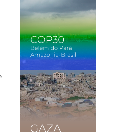
o
e
l