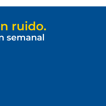
n ruido.
ín semanal