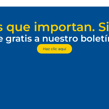
s que importan. Si
e gratis a nuestro bolet
Haz clic aquí