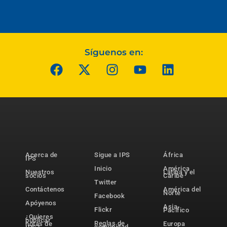
Síguenos en:
Acerca de
Sigue a IPS
África
IPS
Inicio
América
Nuestros
Latina y el
socios
Caribe
Twitter
Contáctenos
América del
Norte
Facebook
Apóyenos
Asia-
Flickr
Pacífico
¿Quieres
publicar
Reglas de
notas de
Europa
comunidad