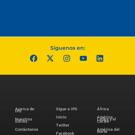
Síguenos en:
Acerca de
Sigue a IPS
África
IPS
Inicio
América
Nuestros
Latina y el
socios
Caribe
Twitter
Contáctenos
América del
Norte
Facebook