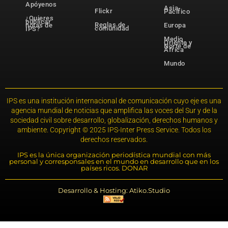
Apóyenos
Asia-
Flickr
Pacífico
¿Quieres
publicar
Reglas de
notas de
Europa
comunidad
IPS?
Medio
Oriente y
Norte de
África
Mundo
IPS es una institución internacional de comunicación cuyo eje es una
agencia mundial de noticias que amplifica las voces del Sur y de la
sociedad civil sobre desarrollo, globalización, derechos humanos y
ambiente. Copyright © 2025 IPS-Inter Press Service. Todos los
derechos reservados.
IPS es la única organización periodística mundial con más
personal y corresponsales en el mundo en desarrollo que en los
países ricos. DONAR
Desarrollo & Hosting: Atiko.Studio