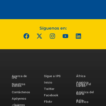
Síguenos en:
Acerca de
Sigue a IPS
África
IPS
Inicio
América
Nuestros
Latina y el
socios
Caribe
Twitter
Contáctenos
América del
Norte
Facebook
Apóyenos
Asia-
Flickr
Pacífico
¿Quieres