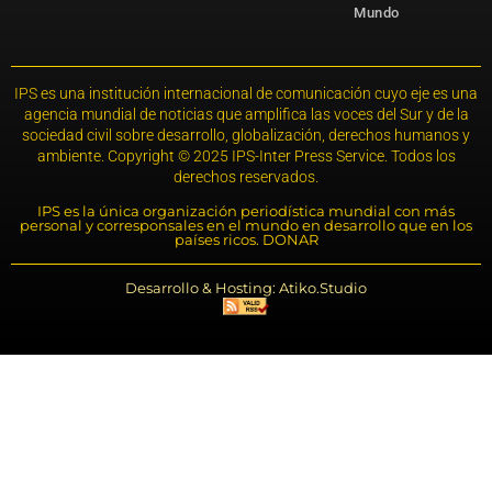
Mundo
IPS es una institución internacional de comunicación cuyo eje es una
agencia mundial de noticias que amplifica las voces del Sur y de la
sociedad civil sobre desarrollo, globalización, derechos humanos y
ambiente. Copyright © 2025 IPS-Inter Press Service. Todos los
derechos reservados.
IPS es la única organización periodística mundial con más
personal y corresponsales en el mundo en desarrollo que en los
países ricos. DONAR
Desarrollo & Hosting: Atiko.Studio