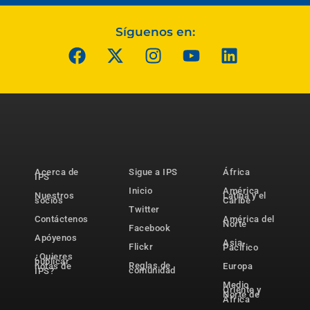
Síguenos en:
Acerca de
Sigue a IPS
África
IPS
Inicio
América
Nuestros
Latina y el
socios
Caribe
Twitter
Contáctenos
América del
Norte
Facebook
Apóyenos
Asia-
Flickr
Pacífico
¿Quieres
publicar
Reglas de
notas de
Europa
comunidad
IPS?
Medio
Oriente y
Norte de
África