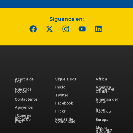
Síguenos en:
Acerca de
Sigue a IPS
África
IPS
Inicio
América
Nuestros
Latina y el
socios
Caribe
Twitter
Contáctenos
América del
Norte
Facebook
Apóyenos
Asia-
Flickr
Pacífico
¿Quieres
publicar
Reglas de
notas de
Europa
comunidad
IPS?
Medio
Oriente y
Norte de