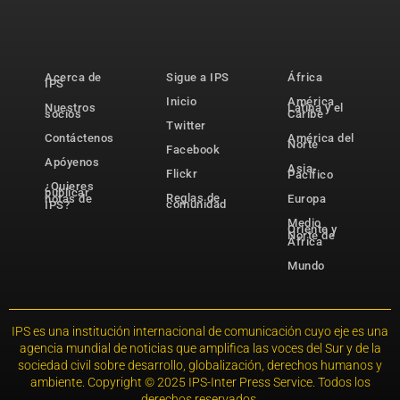
Acerca de
Sigue a IPS
África
IPS
Inicio
América
Nuestros
Latina y el
socios
Caribe
Twitter
Contáctenos
América del
Norte
Facebook
Apóyenos
Asia-
Flickr
Pacífico
¿Quieres
publicar
Reglas de
notas de
Europa
comunidad
IPS?
Medio
Oriente y
Norte de
África
Mundo
IPS es una institución internacional de comunicación cuyo eje es una
agencia mundial de noticias que amplifica las voces del Sur y de la
sociedad civil sobre desarrollo, globalización, derechos humanos y
ambiente. Copyright © 2025 IPS-Inter Press Service. Todos los
derechos reservados.