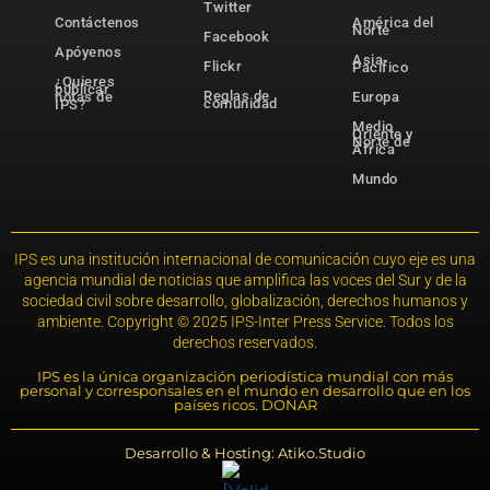
Twitter
Contáctenos
América del
Norte
Facebook
Apóyenos
Asia-
Flickr
Pacífico
¿Quieres
publicar
Reglas de
notas de
Europa
comunidad
IPS?
Medio
Oriente y
Norte de
África
Mundo
IPS es una institución internacional de comunicación cuyo eje es una
agencia mundial de noticias que amplifica las voces del Sur y de la
sociedad civil sobre desarrollo, globalización, derechos humanos y
ambiente. Copyright © 2025 IPS-Inter Press Service. Todos los
derechos reservados.
IPS es la única organización periodística mundial con más
personal y corresponsales en el mundo en desarrollo que en los
países ricos. DONAR
Desarrollo & Hosting: Atiko.Studio