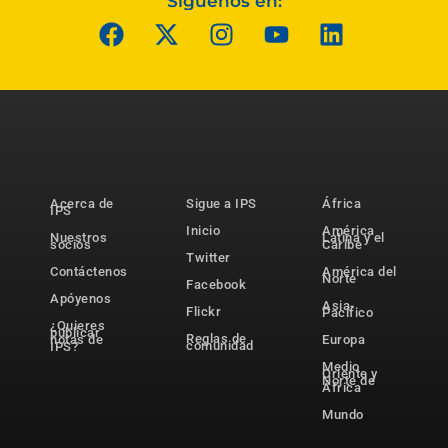
Síguenos en:
Acerca de
Sigue a IPS
África
IPS
Inicio
América
Nuestros
Latina y el
socios
Caribe
Twitter
Contáctenos
América del
Norte
Facebook
Apóyenos
Asia-
Flickr
Pacífico
¿Quieres
publicar
Reglas de
notas de
Europa
comunidad
IPS?
Medio
Oriente y
Norte de
África
Mundo