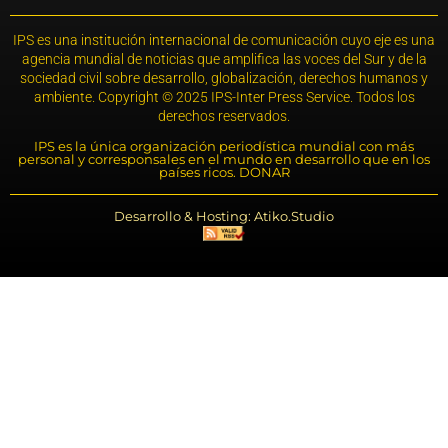
IPS es una institución internacional de comunicación cuyo eje es una
agencia mundial de noticias que amplifica las voces del Sur y de la
sociedad civil sobre desarrollo, globalización, derechos humanos y
ambiente. Copyright © 2025 IPS-Inter Press Service. Todos los
derechos reservados.
IPS es la única organización periodística mundial con más
personal y corresponsales en el mundo en desarrollo que en los
países ricos. DONAR
Desarrollo & Hosting: Atiko.Studio