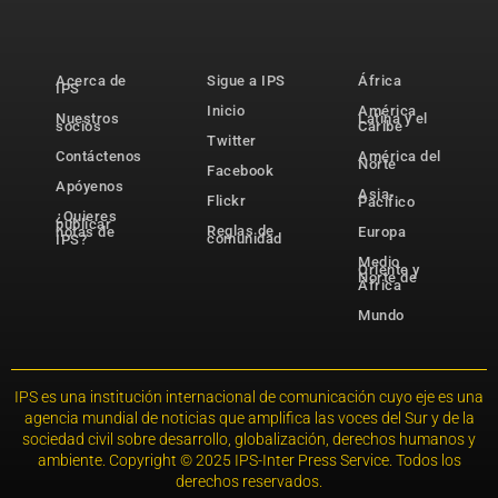
Acerca de
Sigue a IPS
África
IPS
Inicio
América
Nuestros
Latina y el
socios
Caribe
Twitter
Contáctenos
América del
Norte
Facebook
Apóyenos
Asia-
Flickr
Pacífico
¿Quieres
publicar
Reglas de
notas de
Europa
comunidad
IPS?
Medio
Oriente y
Norte de
África
Mundo
IPS es una institución internacional de comunicación cuyo eje es una
agencia mundial de noticias que amplifica las voces del Sur y de la
sociedad civil sobre desarrollo, globalización, derechos humanos y
ambiente. Copyright © 2025 IPS-Inter Press Service. Todos los
derechos reservados.