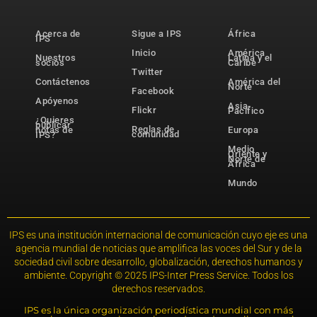
Acerca de
Sigue a IPS
África
IPS
Inicio
América
Nuestros
Latina y el
socios
Caribe
Twitter
Contáctenos
América del
Norte
Facebook
Apóyenos
Asia-
Flickr
Pacífico
¿Quieres
publicar
Reglas de
notas de
Europa
comunidad
IPS?
Medio
Oriente y
Norte de
África
Mundo
IPS es una institución internacional de comunicación cuyo eje es una
agencia mundial de noticias que amplifica las voces del Sur y de la
sociedad civil sobre desarrollo, globalización, derechos humanos y
ambiente. Copyright © 2025 IPS-Inter Press Service. Todos los
derechos reservados.
IPS es la única organización periodística mundial con más